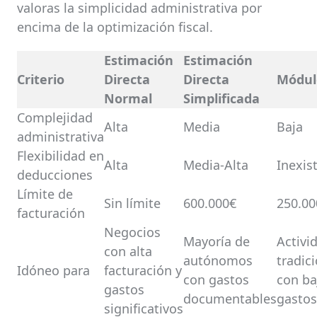
valoras la simplicidad administrativa por
encima de la optimización fiscal.
Estimación
Estimación
Criterio
Directa
Directa
Módul
Normal
Simplificada
Complejidad
Alta
Media
Baja
administrativa
Flexibilidad en
Alta
Media-Alta
Inexis
deducciones
Límite de
Sin límite
600.000€
250.00
facturación
Negocios
Mayoría de
Activi
con alta
autónomos
tradic
Idóneo para
facturación y
con gastos
con ba
gastos
documentables
gastos
significativos