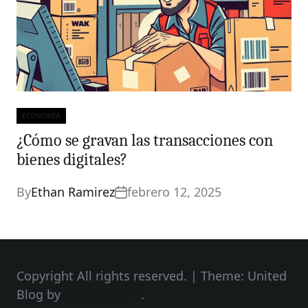
ECONOMÍA
Categories
¿Cómo se gravan las transacciones con
bienes digitales?
By
Ethan Ramirez
febrero 12, 2025
Copyright All rights reserved.
|
Theme: United
Blog by
Unitedtheme
.